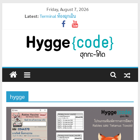
Skip
Friday, August 7, 2026
Latest:
Terminal ห้องฉุกเฉิน
to
R5S
content
ฮุกกะมีบน App Store สำหรับ Apple แล้วจ้า
สถิติจังหวัดสูงสุดตอนนี้
Program เช็คสถานะคิว
HYGGE
ฮุ
กกะ
เมดิ
hygge
คอล
เซอร์วิส