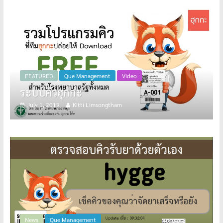
ement
Video
Video
Remind
imsongtham
May 5, 2019
Kitti Limsongt
Que Management
Terminal ห้องฉุก
agement