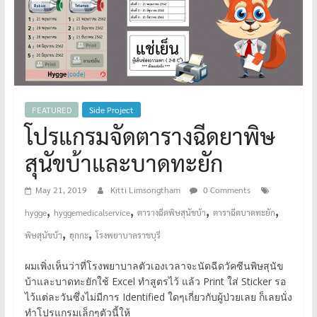
FEATURED
Side Project
โปรแกรมจัดตารางฉีดยาพิษ
สุนัขบ้าและบาดทะยัก
May 21, 2019
Kitti Limsongtham
0 Comments
,
,
,
,
hygge
hyggemedicalservice
ตารางฉีดพิษสุนัขบ้า
ตาราฉีดบาดทะยัก
,
,
พิษสุนัขบ้า
ฮุกกะ
โรงพยาบาลราชบุรี
ผมเพิ่งเห็นว่าที่โรงพยาบาลตัวเองเวลาจะนัดฉีดวัคซีนพิษสุนัข
บ้าและบาดทะยักใช้ Excel ทำสูตรไว้ แล้ว Print ใส่ Sticker รอ
ไว้แต่ละวันซึ่งไม่มีการ Identified ใดๆเกี่ยวกับผู้ป่วยเลย ก็เลยนั่ง
ทำโปรแกรมเล็กๆตัวนี้ให้