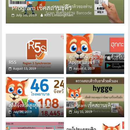
็คสถานะคิว
July 5, 2019
Kitti L
Kitti Limsongtham
ฮุกกะมีบน App Store สำหรับ
R5S
Apple แล้วจ้า
August 13, 2019
August 4, 2019
สถิติจังหวัดสูงสุดตอนนี้
Program เช็คสถานะคิว
July 26, 2019
July 10, 2019