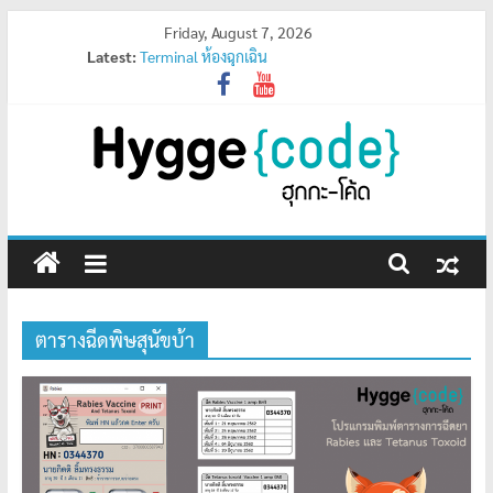
Skip
Friday, August 7, 2026
Latest:
Terminal ห้องฉุกเฉิน
to
R5S
content
ฮุกกะมีบน App Store สำหรับ Apple แล้วจ้า
สถิติจังหวัดสูงสุดตอนนี้
Program เช็คสถานะคิว
HYGGE
ฮุ
กกะ
เมดิ
ตารางฉีดพิษสุนัขบ้า
คอล
เซอร์วิส