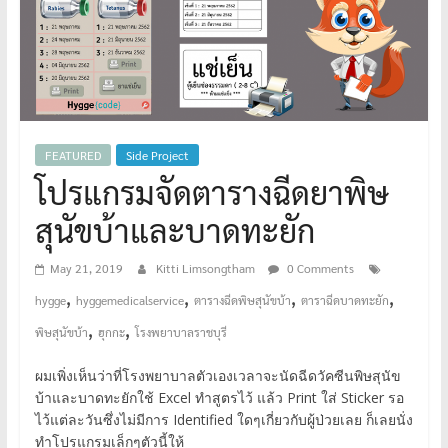
FEATURED
Side Project
โปรแกรมจัดตารางฉีดยาพิษ
สุนัขบ้าและบาดทะยัก
May 21, 2019
Kitti Limsongtham
0 Comments
,
,
,
,
hygge
hyggemedicalservice
ตารางฉีดพิษสุนัขบ้า
ตาราฉีดบาดทะยัก
,
,
พิษสุนัขบ้า
ฮุกกะ
โรงพยาบาลราชบุรี
ผมเพิ่งเห็นว่าที่โรงพยาบาลตัวเองเวลาจะนัดฉีดวัคซีนพิษสุนัข
บ้าและบาดทะยักใช้ Excel ทำสูตรไว้ แล้ว Print ใส่ Sticker รอ
ไว้แต่ละวันซึ่งไม่มีการ Identified ใดๆเกี่ยวกับผู้ป่วยเลย ก็เลยนั่ง
ทำโปรแกรมเล็กๆตัวนี้ให้