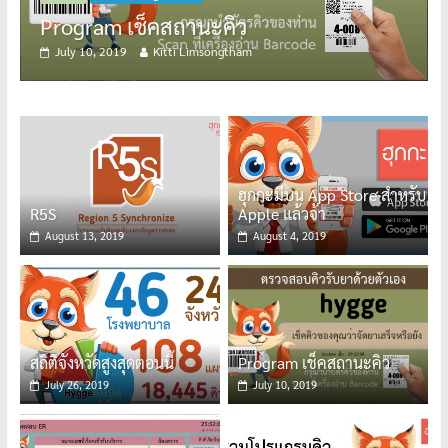
านะคิว
July 5, 2019
Kitti Limsongt
Limsongtham
ฮุกกะมีบน App Store สำหรับ
R5S
Apple แล้วจ้า
August 13, 2019
August 4, 2019
สถิติจังหวัดสูงสุดตอนนี้
Program เช็คสถานะคิว
July 26, 2019
July 10, 2019