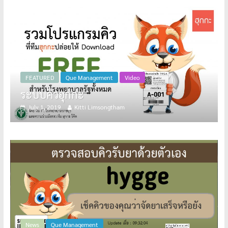
ment
Video
Video
Remind
songtham
May 5, 2019
Kitti Limsongtha
Que Management
Terminal ห้องฉุกเฉิน
t